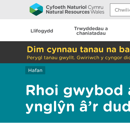
Search:
Trwyddedau a
Llifogydd
chaniatadau
Dim cynnau tanau na ba
Perygl tanau gwyllt. Gwiriwch y cyngor di
Hafan
Rhoi gwybod 
ynglŷn â’r du