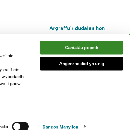
Argraffu’r dudalen hon
I fyny
Caniatáu popeth
weithio.
muno â'r sgwrs
Angenrheidiol yn unig
 caiff ein
’r wybodaeth
cwci i gadw
chwcis
nata
Dangos Manylion
© Cyfoeth Naturiol Cymru