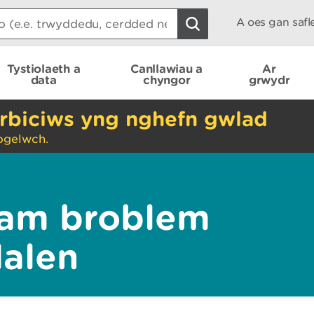
A oes gan saf
Tystiolaeth a
Canllawiau a
Ar
data
chyngor
grwydr
rbiciws yng nghefn gwlad
ogelwch.
am broblem
dalen