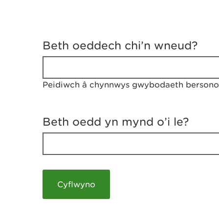
D
y
Beth oeddech chi’n wneud?
w
e
d
w
Peidiwch â chynnwys gwybodaeth bersonol
c
h
w
r
Beth oedd yn mynd o’i le?
t
h
y
m
a
m
e
i
c
h