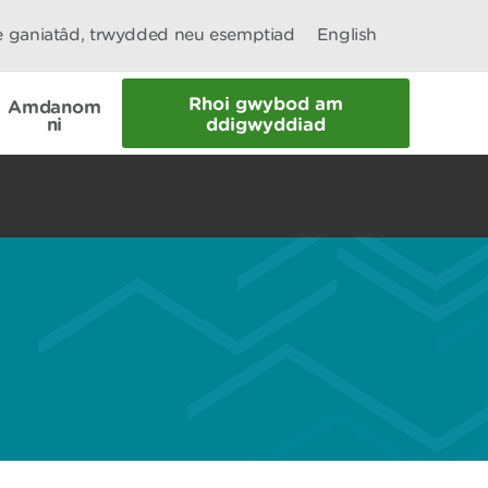
le ganiatâd, trwydded neu esemptiad
English
Rhoi gwybod am
Amdanom
ni
ddigwyddiad