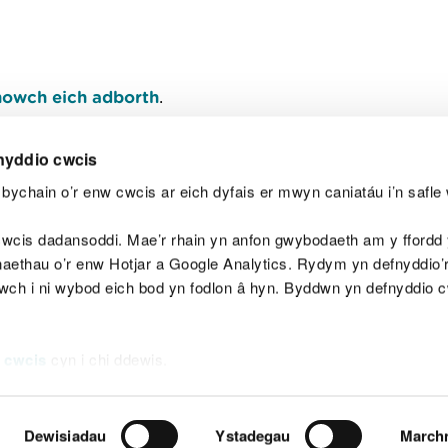
owch eich adborth
.
nyddio cwcis
bychain o’r enw cwcis ar eich dyfais er mwyn caniatáu i’n safle 
Y
wcis dadansoddi. Mae’r rhain yn anfon gwybodaeth am y ffordd y
anaethau o’r enw Hotjar a Google Analytics. Rydym yn defnyddio
ewch i ni wybod eich bod yn fodlon â hyn. Byddwn yn defnyddio 
aeg
Map o'r safle
Hawlfraint
Preifatrwydd a 
 cwcis
cyn i chi ddewis.
Dewisiadau
Ystadegau
March