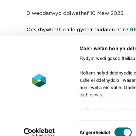
y
m
Diweddarwyd ddiwethaf 10 Maw 2025
w
e
l
Oes rhywbeth o’i le gyda’r dudalen hon?
Rh
i
a
d
Mae'r wefan hon yn def
Rydym wedi gosod ffeiliau 
Cysylltu â ni
Hoffem hefyd ddefnyddio c
safle ei ddefnyddio i was
hon i wella ein safle. Gad
eich dewis.
Datganiad hygyrchedd
Safonau'r Gymr
Gellir
darllen mwy am ein
Datganiad caethwasiaeth fodern
Dewis
Angenrheidiol
Caniatâd