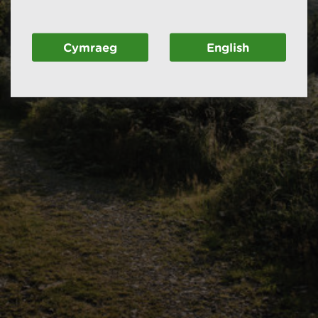
Cymraeg
English