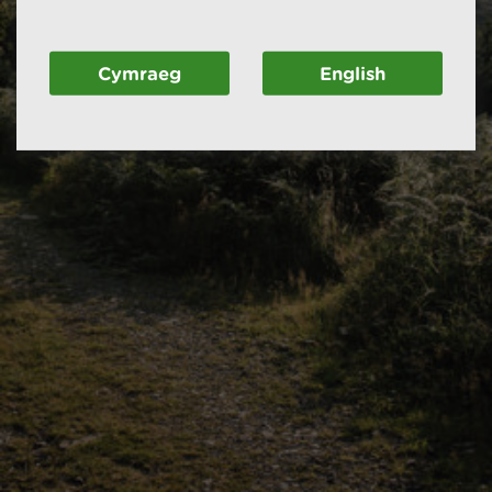
Cymraeg
English