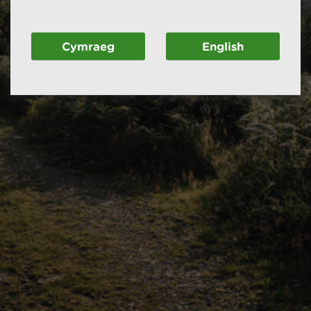
Cymraeg
English