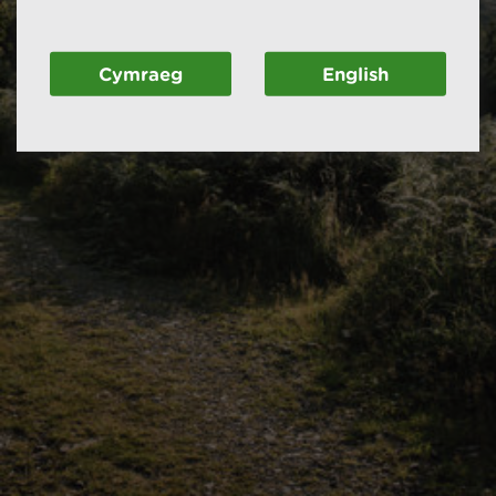
Cymraeg
English