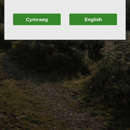
Cymraeg
English