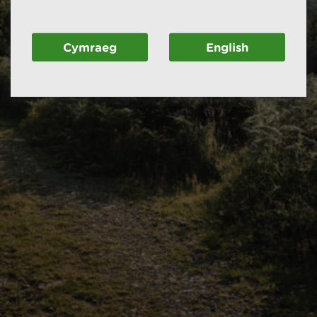
Cymraeg
English