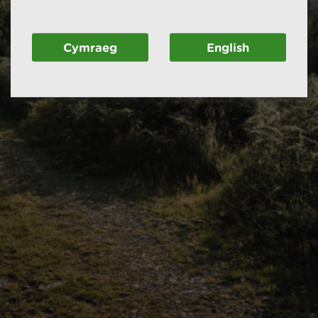
Cymraeg
English