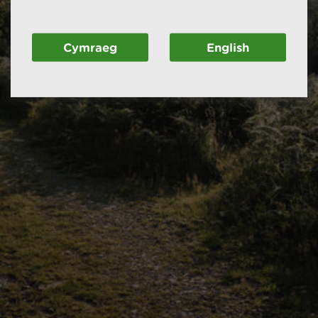
Cymraeg
English