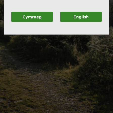
Cymraeg
English